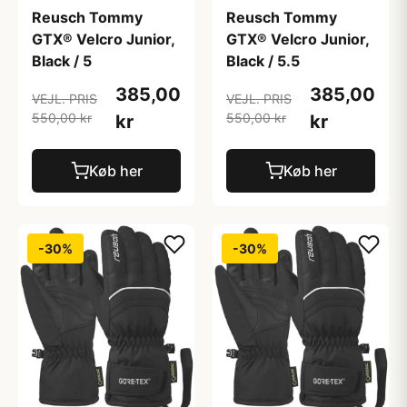
Reusch Tommy
Reusch Tommy
GTX® Velcro Junior,
GTX® Velcro Junior,
Black / 5
Black / 5.5
385,00
385,00
VEJL. PRIS
VEJL. PRIS
550,00 kr
550,00 kr
kr
kr
Køb her
Køb her
-30%
-30%