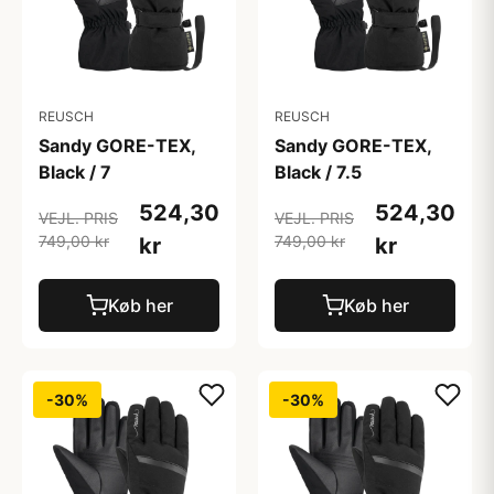
REUSCH
REUSCH
Sandy GORE-TEX,
Sandy GORE-TEX,
Black / 7
Black / 7.5
524,30
524,30
VEJL. PRIS
VEJL. PRIS
749,00 kr
749,00 kr
kr
kr
Køb her
Køb her
-30%
-30%