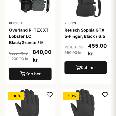
REUSCH
REUSCH
Overland R-TEX XT
Reusch Sophia GTX
Lobster LC,
5-Finger, Black / 6.5
Black/Granite / 9
455,00
VEJL. PRIS
840,00
650,00 kr
kr
VEJL. PRIS
1.200,00 kr
kr
Køb her
Køb her
-30%
-30%