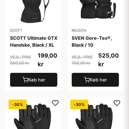
SCOTT
REUSCH
SCOTT Ultimate GTX
SVEN Gore-Tex®,
Handske, Black / XL
Black / 10
199,00
525,00
VEJL. PRIS
VEJL. PRIS
550,00 kr
750,00 kr
kr
kr
Køb her
Køb her
-30%
-30%