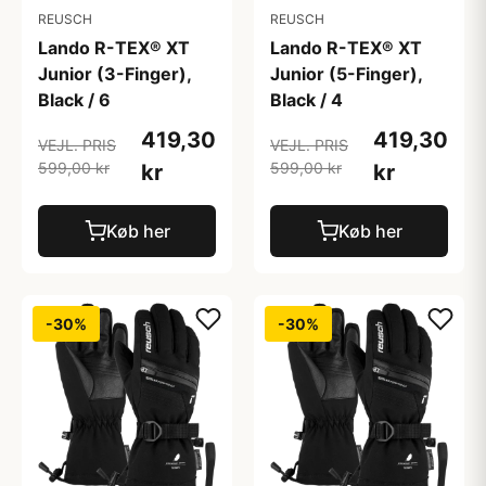
REUSCH
REUSCH
Lando R-TEX® XT
Lando R-TEX® XT
Junior (3-Finger),
Junior (5-Finger),
Black / 6
Black / 4
419,30
419,30
VEJL. PRIS
VEJL. PRIS
599,00 kr
599,00 kr
kr
kr
Køb her
Køb her
-30%
-30%