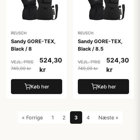
REUSCH
REUSCH
Sandy GORE-TEX,
Sandy GORE-TEX,
Black / 8
Black / 8.5
524,30
524,30
VEJL. PRIS
VEJL. PRIS
749,00 kr
749,00 kr
kr
kr
Køb her
Køb her
« Forrige
1
2
3
4
Næste »