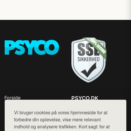
Forside
PSYCO.DK
Produkter
Tlf. 78768672
Top Rabatter
Vi bruger cookies på vores hjemmeside for at
Mail:
hej@want.dk
Kontakt
forbedre din oplevelse, vise mere relevant
indhold og analysere trafikken. Kort sagt: for at
Cookie- og privatlivspolitik