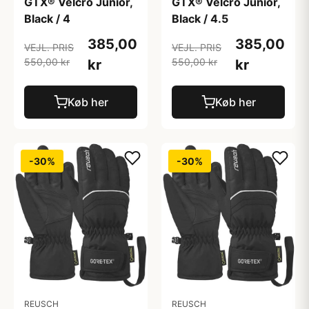
GTX® Velcro Junior,
GTX® Velcro Junior,
Black / 4
Black / 4.5
385,00
385,00
VEJL. PRIS
VEJL. PRIS
550,00 kr
550,00 kr
kr
kr
Køb her
Køb her
-30%
-30%
REUSCH
REUSCH