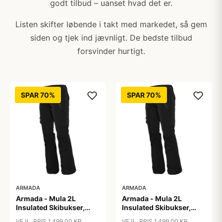
godt tilbud – uanset hvad det er.
Listen skifter løbende i takt med markedet, så gem
siden og tjek ind jævnligt. De bedste tilbud
forsvinder hurtigt.
SPAR 70%
SPAR 70%
ARMADA
ARMADA
Armada - Mula 2L
Armada - Mula 2L
Insulated Skibukser,
Insulated Skibukser,
Sort / L
Sort / M
VEJL. PRIS 1.499,00 KR
VEJL. PRIS 1.499,00 KR