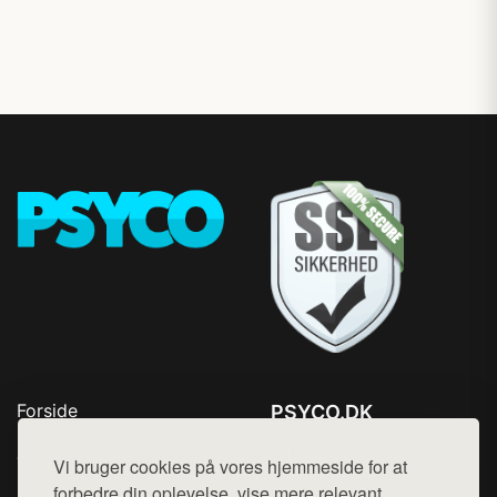
Forside
PSYCO.DK
Produkter
Tlf. 78768672
Top Rabatter
Vi bruger cookies på vores hjemmeside for at
Mail:
hej@want.dk
Kontakt
forbedre din oplevelse, vise mere relevant