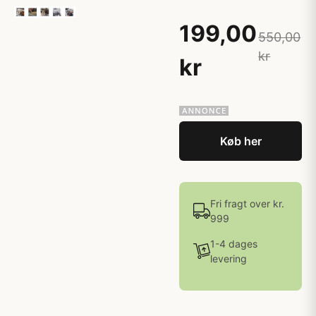
199,00
550,00
kr
kr
Køb her
Fri fragt over kr.
999
1-4 dages
levering