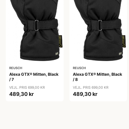
REUSCH
REUSCH
Alexa GTX® Mitten, Black
Alexa GTX® Mitten, Black
/ 7
/ 8
VEJL. PRIS 699,00 KR
VEJL. PRIS 699,00 KR
489,30 kr
489,30 kr