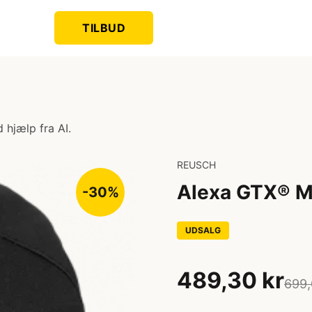
TILBUD
 hjælp fra AI.
REUSCH
Alexa GTX® Mi
-30%
UDSALG
489,30 kr
699,