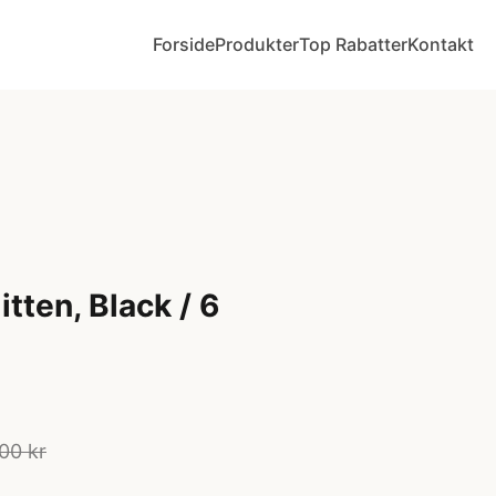
Forside
Produkter
Top Rabatter
Kontakt
tten, Black / 6
00 kr