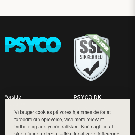
Forside
PSYCO.DK
Produkter
Tlf. 78768672
Top Rabatter
Vi bruger cookies på vores hjemmeside for at
Mail:
hej@want.dk
Kontakt
forbedre din oplevelse, vise mere relevant
indhold og analysere trafikken. Kort sagt: for at
Cookie- og privatlivspolitik
siden fungerer bedre – ikke for at være irriterende.