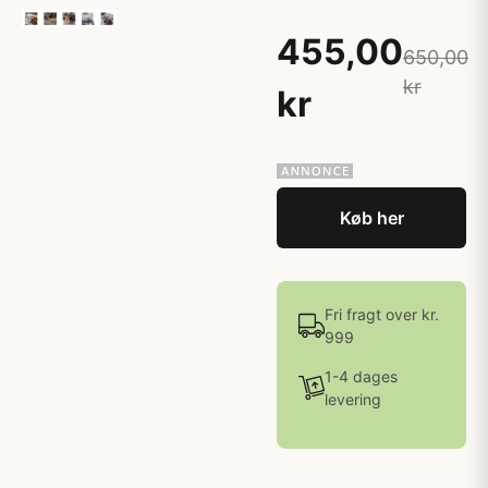
455,00
650,00
kr
kr
Køb her
Fri fragt over kr.
999
1-4 dages
levering