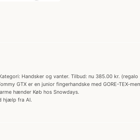
tegori: Handsker og vanter. Tilbud: nu 385.00 kr. (regalo 
sch Tommy GTX er en junior fingerhandske med GORE-TEX-me
varme hænder Køb hos Snowdays.
 hjælp fra AI.