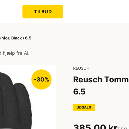
TILBUD
ior, Black / 6.5
 hjælp fra AI.
REUSCH
Reusch Tommy 
-30%
6.5
UDSALG
385,00 kr