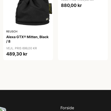
880,00 kr
REUSCH
Alexa GTX® Mitten, Black
/ 8
VEJL. PRIS 699,00 KR
489,30 kr
Forside