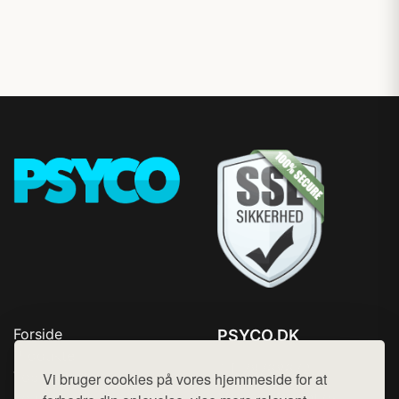
Forside
PSYCO.DK
Produkter
Tlf. 78768672
Top Rabatter
Vi bruger cookies på vores hjemmeside for at
Mail:
hej@want.dk
Kontakt