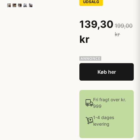
UDSALG
139,30
199,00
kr
kr
Køb her
Fri fragt over kr.
999
1-4 dages
levering