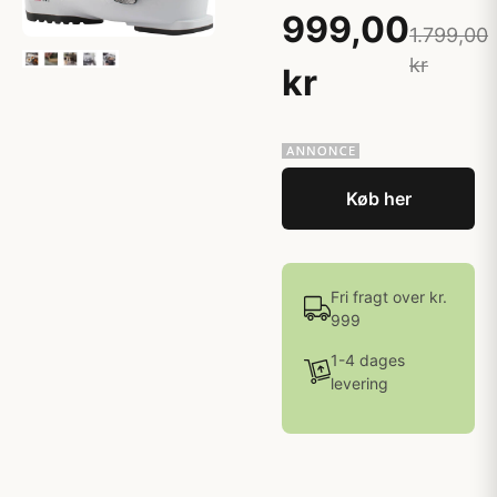
999,00
1.799,00
kr
kr
Køb her
Fri fragt over kr.
999
1-4 dages
levering