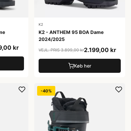
K2
me
K2 - ANTHEM 95 BOA Dame
2024/2025
9,00 kr
2.199,00 kr
VEJL. PRIS 3.899,00 kr
Køb her
-40%