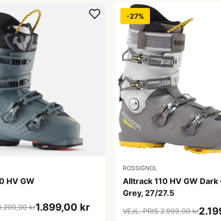
-27%
ROSSIGNOL
110 HV GW
Alltrack 110 HV GW Dark 
Grey, 27/27.5
1.899,00 kr
3.200,00 kr
2.19
VEJL. PRIS 2.999,00 kr