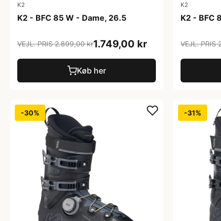
K2
K2
K2 - BFC 85 W - Dame, 26.5
K2 - BFC 
1.749,00 kr
VEJL. PRIS 2.899,00 kr
VEJL. PRIS 
Køb her
-30%
-31%