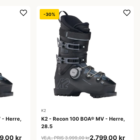
-30%
K2
- Herre,
K2 - Recon 100 BOA® MV - Herre,
28.5
9,00 kr
2.799,00 kr
VEJL. PRIS 3.999,00 kr