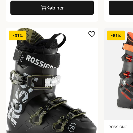
Køb her
-31%
-51%
ROSSIGNOL