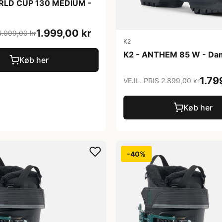
LD CUP 130 MEDIUM -
1.999,00 kr
4.099,00 kr
K2
K2 - ANTHEM 85 W - Da
Køb her
1.79
VEJL. PRIS 2.899,00 kr
Køb her
-40%