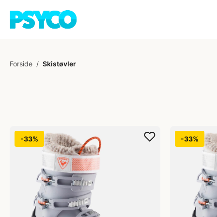
Forside
/
Skistøvler
-33%
-33%