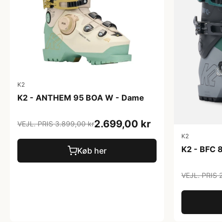
K2
K2 - ANTHEM 95 BOA W - Dame
2.699,00 kr
VEJL. PRIS 3.899,00 kr
K2
K2 - BFC 
Køb her
VEJL. PRIS 