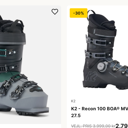
-30%
K2
K2 - Recon 100 BOA® MV 
27.5
2.79
VEJL. PRIS 3.999,00 kr