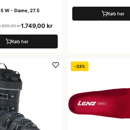
85 W - Dame, 27.5
Køb her
1.749,00 kr
2.899,00 kr
Køb her
-33%