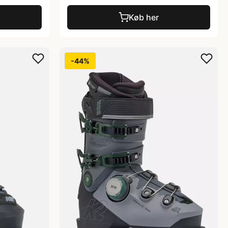
Køb her
-44%