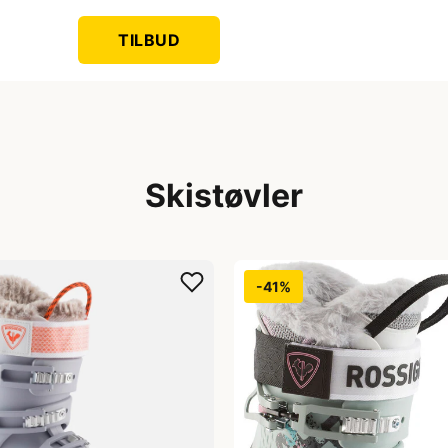
TILBUD
Skistøvler
-41%