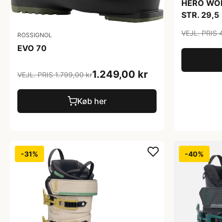
HERO WOR
STR. 29,5
VEJL. PRIS 
ROSSIGNOL
EVO 70
1.249,00 kr
VEJL. PRIS 1.799,00 kr
Køb her
-31%
-40%