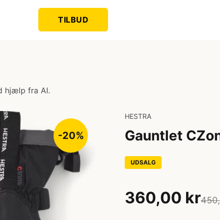
TILBUD
 hjælp fra AI.
HESTRA
Gauntlet CZone
-20%
UDSALG
360,00 kr
450,