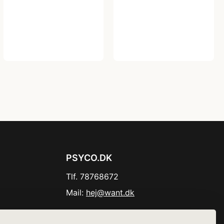
PSYCO.DK
Tlf. 78768672
Mail:
hej@want.dk
Cookie- og privatlivspolitik