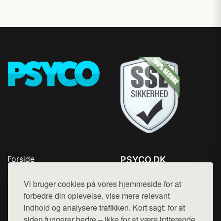
Forside
PSYCO.DK
Produkter
Tlf. 78768672
Top Rabatter
Vi bruger cookies på vores hjemmeside for at
Mail:
hej@want.dk
Kontakt
forbedre din oplevelse, vise mere relevant
indhold og analysere trafikken. Kort sagt: for at
Cookie- og privatlivspolitik
siden fungerer bedre – ikke for at være irriterende.