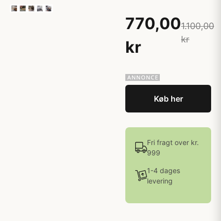
770,00
1.100,00
kr
kr
Køb her
Fri fragt over kr.
999
1-4 dages
levering