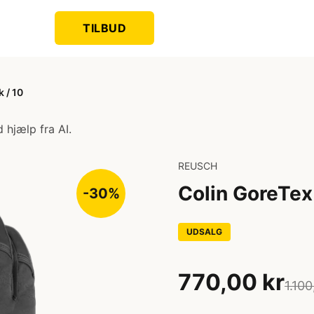
TILBUD
 / 10
 hjælp fra AI.
REUSCH
Colin GoreTex 
-30%
UDSALG
770,00 kr
1.100