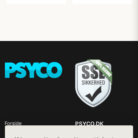
Forside
PSYCO.DK
Produkter
Tlf. 78768672
Top Rabatter