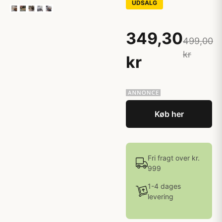
UDSALG
349,30
499,00
kr
kr
Køb her
Fri fragt over kr.
999
1-4 dages
levering