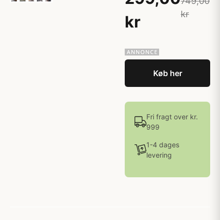
749,00
kr
kr
Køb her
Fri fragt over kr.
999
1-4 dages
levering