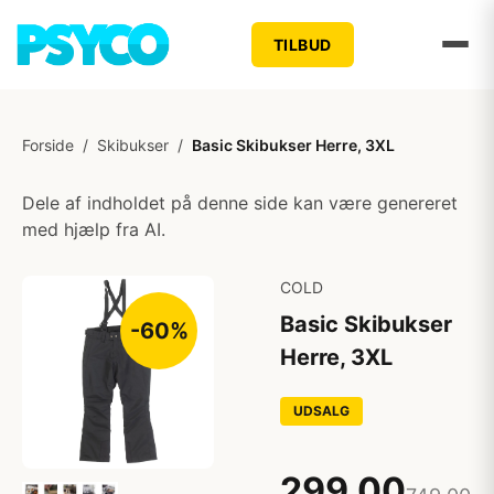
TILBUD
Forside
/
Skibukser
/
Basic Skibukser Herre, 3XL
Dele af indholdet på denne side kan være genereret
med hjælp fra AI.
COLD
Basic Skibukser
-60%
Herre, 3XL
UDSALG
299,00