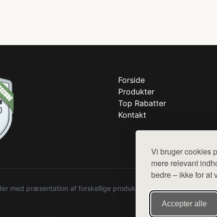
Forside
Produkter
Top Rabatter
Kontakt
Vi bruger cookies p
mere relevant indho
bedre – ikke for at 
r med præsentation af forskellige produkter fra diverse webshops. De
Accepter alle