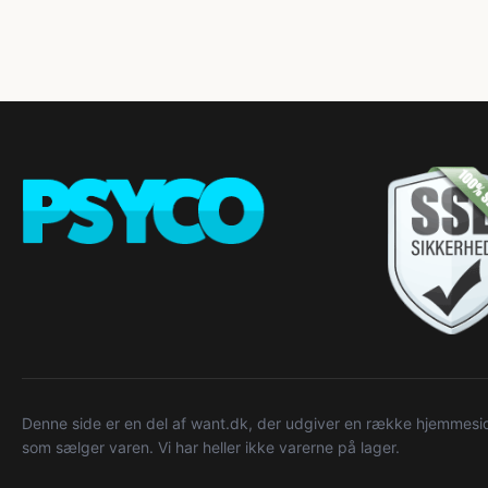
Denne side er en del af want.dk, der udgiver en række hjemmeside
som sælger varen. Vi har heller ikke varerne på lager.