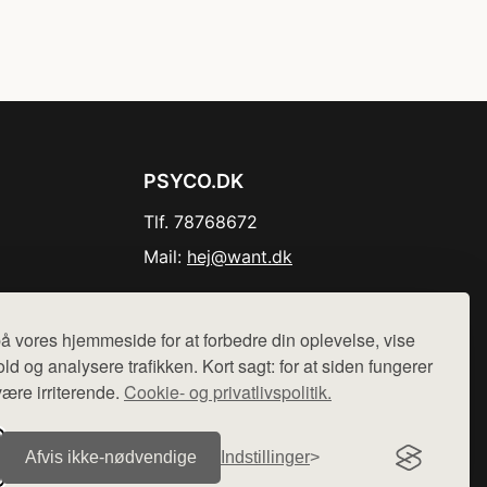
PSYCO.DK
Tlf. 78768672
Mail:
hej@want.dk
Cookie- og privatlivspolitik
å vores hjemmeside for at forbedre din oplevelse, vise
ld og analysere trafikken. Kort sagt: for at siden fungerer
være irriterende.
Cookie- og privatlivspolitik.
r sælges ikke varer fra denne side - vi henviser til de shops,
Afvis ikke‑nødvendige
Indstillinger