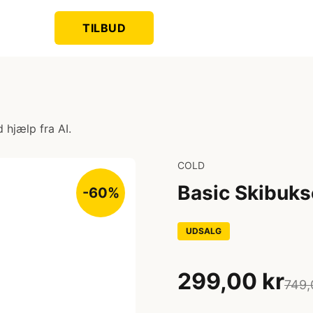
TILBUD
 hjælp fra AI.
COLD
Basic Skibuks
-60%
UDSALG
299,00 kr
749,