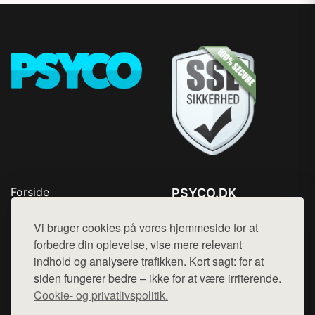
Forside
PSYCO.DK
Produkter
Tlf. 78768672
Top Rabatter
Vi bruger cookies på vores hjemmeside for at
Mail:
hej@want.dk
Kontakt
forbedre din oplevelse, vise mere relevant
indhold og analysere trafikken. Kort sagt: for at
Cookie- og privatlivspolitik
siden fungerer bedre – ikke for at være irriterende.
Cookie- og privatlivspolitik.