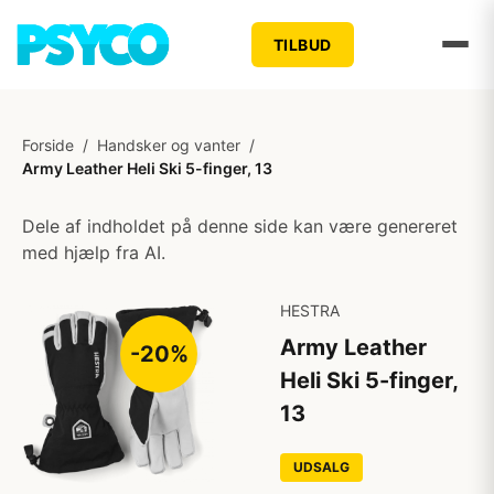
TILBUD
Forside
/
Handsker og vanter
/
Army Leather Heli Ski 5-finger, 13
Dele af indholdet på denne side kan være genereret
med hjælp fra AI.
HESTRA
Army Leather
-20%
Heli Ski 5-finger,
13
UDSALG