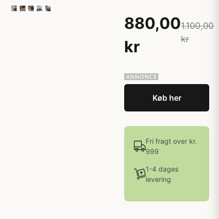
880,00
1.100,00
kr
kr
Køb her
Fri fragt over kr.
999
1-4 dages
levering