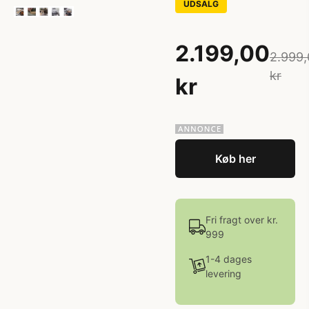
UDSALG
2.199,00
2.999,
kr
kr
Køb her
Fri fragt over kr.
999
1-4 dages
levering