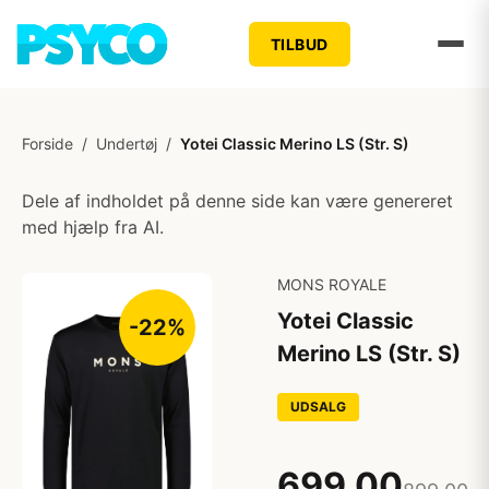
TILBUD
Forside
/
Undertøj
/
Yotei Classic Merino LS (Str. S)
Dele af indholdet på denne side kan være genereret
med hjælp fra AI.
MONS ROYALE
Yotei Classic
-22%
Merino LS (Str. S)
UDSALG
699,00