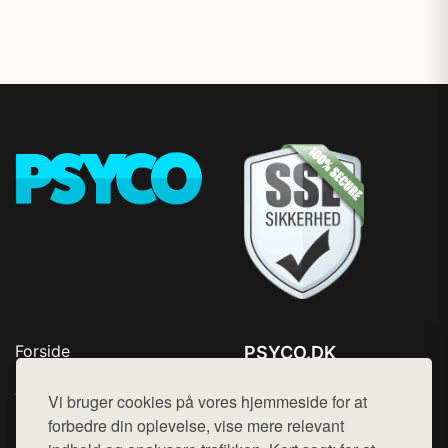
Forside
PSYCO.DK
Produkter
Tlf. 78768672
Top Rabatter
Vi bruger cookies på vores hjemmeside for at
Mail:
hej@want.dk
Kontakt
forbedre din oplevelse, vise mere relevant