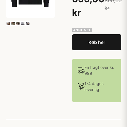
899,00
kr
kr
Køb her
Fri fragt over kr.
999
1-4 dages
levering