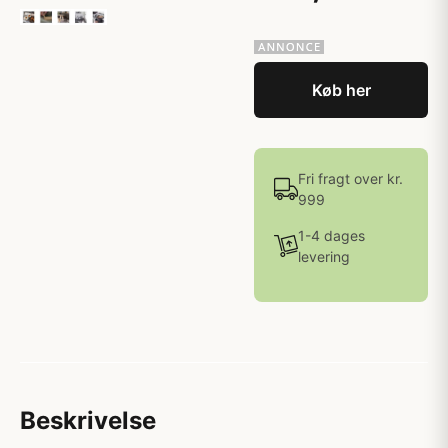
Køb her
Fri fragt over kr.
999
1-4 dages
levering
Beskrivelse