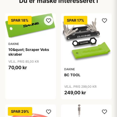
Du er måske interesseret i
SPAR 18%
SPAR 17%
DAKINE
10&quot; Scraper Voks
skraber
VEJL. PRIS 85,00 KR
70,00 kr
DAKINE
BC TOOL
VEJL. PRIS 299,00 KR
249,00 kr
SPAR 29%