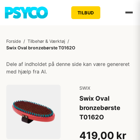
TILBUD
Forside
/
Tilbehør & Værktøj
/
Swix Oval bronzebørste T0162O
Dele af indholdet på denne side kan være genereret
med hjælp fra AI.
SWIX
Swix Oval
bronzebørste
T0162O
419,00 kr