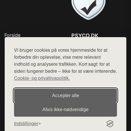
Forside
PSYCO.DK
Produkter
Tlf. 78768672
Top Rabatter
Vi bruger cookies på vores hjemmeside for at
Mail:
hej@want.dk
Kontakt
forbedre din oplevelse, vise mere relevant
indhold og analysere trafikken. Kort sagt: for at
Cookie- og privatlivspolitik
siden fungerer bedre – ikke for at være irriterende.
Cookie- og privatlivspolitik.
Denne side er en del af want.dk, der udgiver en række
Accepter alle
hjemmesider med præsentation af forskellige produkter fra
diverse webshops. Der sælges ikke varer fra denne side - vi
Afvis ikke‑nødvendige
henviser til de shops, som sælger varen. Vi har heller ikke
varerne på lager.
Indstillinger