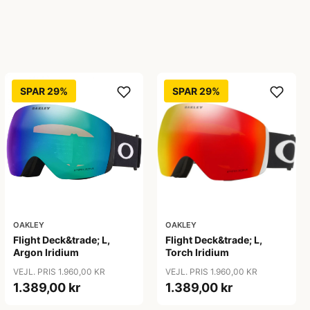
SPAR 29%
SPAR 29%
OAKLEY
OAKLEY
Flight Deck&trade; L,
Flight Deck&trade; L,
Argon Iridium
Torch Iridium
VEJL. PRIS 1.960,00 KR
VEJL. PRIS 1.960,00 KR
1.389,00 kr
1.389,00 kr