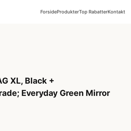
Forside
Produkter
Top Rabatter
Kontakt
AG XL, Black +
ade; Everyday Green Mirror