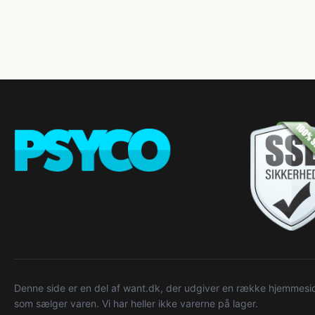
Denne side er en del af want.dk, der udgiver en række hjemmeside
som sælger varen. Vi har heller ikke varerne på lager.