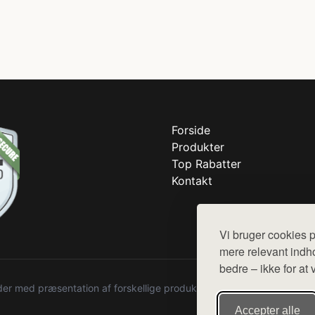
Forside
Produkter
Top Rabatter
Kontakt
Vi bruger cookies p
mere relevant indho
bedre – ikke for at 
r med præsentation af forskellige produkter fra diverse webshops. De
Accepter alle