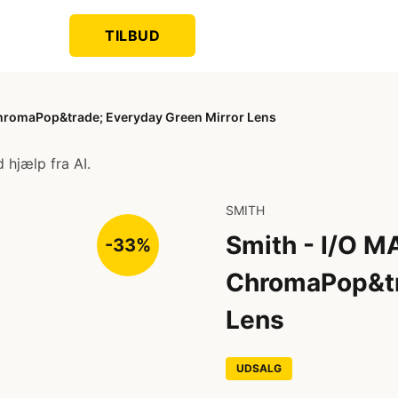
TILBUD
ChromaPop&trade; Everyday Green Mirror Lens
 hjælp fra AI.
SMITH
Smith - I/O M
-33%
ChromaPop&tr
Lens
UDSALG