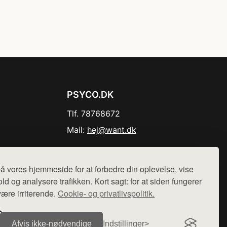
PSYCO.DK
Tlf. 78768672
Mail:
hej@want.dk
Cookie- og privatlivspolitik
å vores hjemmeside for at forbedre din oplevelse, vise
ld og analysere trafikken. Kort sagt: for at siden fungerer
være irriterende.
Cookie- og privatlivspolitik.
r sælges ikke varer fra denne side - vi henviser til de shops,
Afvis ikke‑nødvendige
Indstillinger