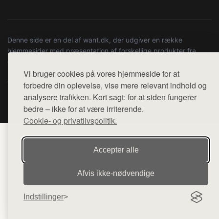
Denne side er en del af want.dk, der udgiver en række
hjemmesider med præsentation af forskellige produkter fra
diverse webshops. Der sælges ikke varer fra denne side - vi
henviser til de shops, som sælger varen. Vi har heller ikke
Vi bruger cookies på vores hjemmeside for at
varerne på lager.
forbedre din oplevelse, vise mere relevant indhold og
analysere trafikken. Kort sagt: for at siden fungerer
© 2026 psyco.dk. Alle rettigheder forbeholdes.
bedre – ikke for at være irriterende.
Cookie- og privatlivspolitik.
Accepter alle
Afvis ikke‑nødvendige
Indstillinger