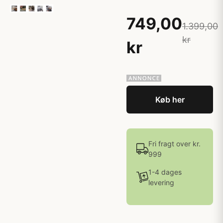
749,00
1.399,00
kr
kr
Køb her
Fri fragt over kr.
999
1-4 dages
levering