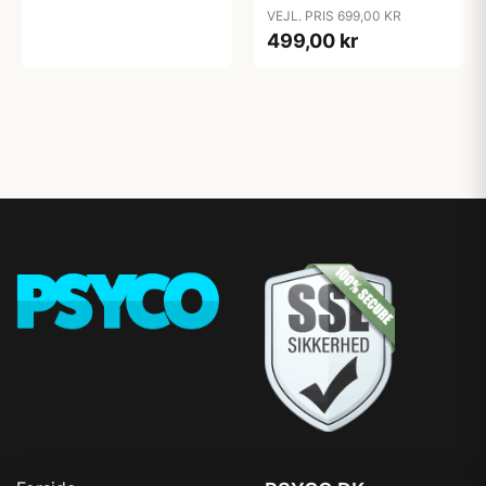
Layer, Sort / L
VEJL. PRIS 699,00 KR
499,00 kr