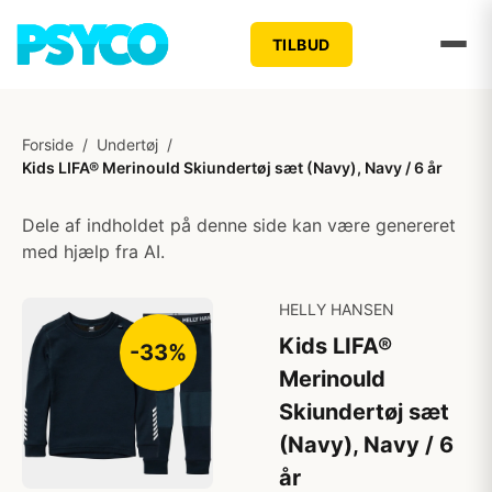
TILBUD
Forside
/
Undertøj
/
Kids LIFA® Merinould Skiundertøj sæt (Navy), Navy / 6 år
Dele af indholdet på denne side kan være genereret
med hjælp fra AI.
HELLY HANSEN
Kids LIFA®
-33%
Merinould
Skiundertøj sæt
(Navy), Navy / 6
år