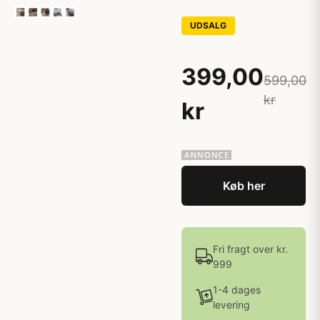
UDSALG
399,00
599,00
kr
kr
Køb her
Fri fragt over kr.
999
1-4 dages
levering