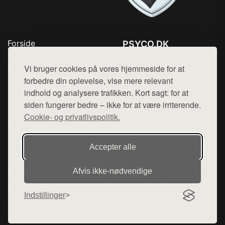
Forside
PSYCO.DK
Produkter
Tlf. 78768672
Top Rabatter
Vi bruger cookies på vores hjemmeside for at
Mail:
hej@want.dk
Kontakt
forbedre din oplevelse, vise mere relevant
indhold og analysere trafikken. Kort sagt: for at
Cookie- og privatlivspolitik
siden fungerer bedre – ikke for at være irriterende.
Cookie- og privatlivspolitik.
Denne side er en del af want.dk, der udgiver en række
Accepter alle
hjemmesider med præsentation af forskellige produkter fra
diverse webshops. Der sælges ikke varer fra denne side - vi
Afvis ikke‑nødvendige
henviser til de shops, som sælger varen. Vi har heller ikke
varerne på lager.
Indstillinger
© 2026 psyco.dk. Alle rettigheder forbeholdes.