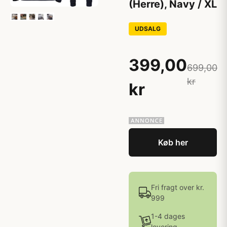
(Herre), Navy / XL
UDSALG
399,00
699,00
kr
kr
Køb her
Fri fragt over kr.
999
1-4 dages
levering