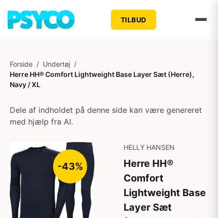
TILBUD
Forside
/
Undertøj
/
Herre HH® Comfort Lightweight Base Layer Sæt (Herre),
Navy / XL
Dele af indholdet på denne side kan være genereret
med hjælp fra AI.
HELLY HANSEN
Herre HH®
-43%
Comfort
Lightweight Base
Layer Sæt