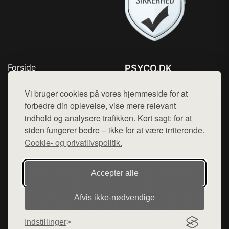
Forside
PSYCO.DK
Produkter
Tlf. 78768672
Top Rabatter
Vi bruger cookies på vores hjemmeside for at
Mail:
hej@want.dk
Kontakt
forbedre din oplevelse, vise mere relevant
indhold og analysere trafikken. Kort sagt: for at
Cookie- og privatlivspolitik
siden fungerer bedre – ikke for at være irriterende.
Cookie- og privatlivspolitik.
Denne side er en del af want.dk, der udgiver en række
Accepter alle
hjemmesider med præsentation af forskellige produkter fra
diverse webshops. Der sælges ikke varer fra denne side - vi
Afvis ikke‑nødvendige
henviser til de shops, som sælger varen. Vi har heller ikke
varerne på lager.
Indstillinger