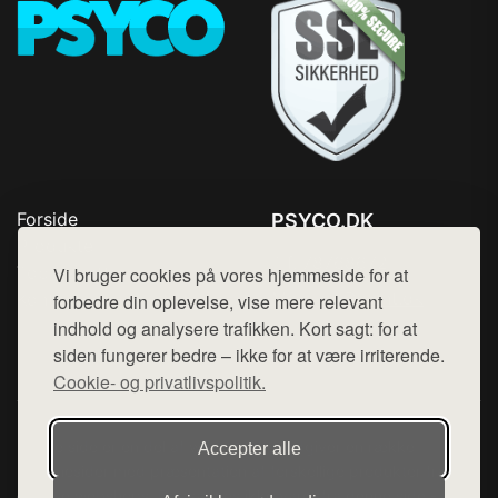
Forside
PSYCO.DK
Produkter
Tlf. 78768672
Top Rabatter
Vi bruger cookies på vores hjemmeside for at
Mail:
hej@want.dk
Kontakt
forbedre din oplevelse, vise mere relevant
indhold og analysere trafikken. Kort sagt: for at
Cookie- og privatlivspolitik
siden fungerer bedre – ikke for at være irriterende.
Cookie- og privatlivspolitik.
Denne side er en del af want.dk, der udgiver en række
Accepter alle
hjemmesider med præsentation af forskellige produkter fra
diverse webshops. Der sælges ikke varer fra denne side - vi