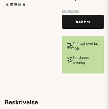
Køb her
Fri fragt over kr.
999
1-4 dages
levering
Beskrivelse