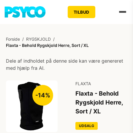
TILBUD
Forside
/
RYGSKJOLD
/
Flaxta - Behold Rygskjold Herre, Sort / XL
Dele af indholdet på denne side kan være genereret
med hjælp fra AI.
FLAXTA
Flaxta - Behold
-14%
Rygskjold Herre,
Sort / XL
UDSALG