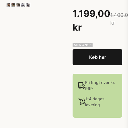
1.199,00
1.400,
kr
kr
Køb her
Fri fragt over kr.
999
1-4 dages
levering