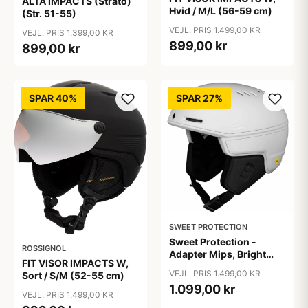
ALTA IMPACTS (Strato)
Hvid / M/L (56-59 cm)
(Str. 51-55)
VEJL. PRIS 1.499,00 KR
VEJL. PRIS 1.399,00 KR
899,00 kr
899,00 kr
SPAR 40%
SPAR 27%
SWEET PROTECTION
Sweet Protection -
ROSSIGNOL
Adapter Mips, Bright
FIT VISOR IMPACTS W,
White / L/XL (59-61)
VEJL. PRIS 1.499,00 KR
Sort / S/M (52-55 cm)
1.099,00 kr
VEJL. PRIS 1.499,00 KR