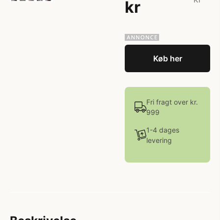
kr
Køb her
Fri fragt over kr.
999
1-4 dages
levering