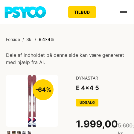
TILBUD
Forside
/
Ski
/
E 4x4 5
Dele af indholdet på denne side kan være genereret
med hjælp fra AI.
DYNASTAR
E 4x4 5
-64%
UDSALG
1.999,00
5.600
kr