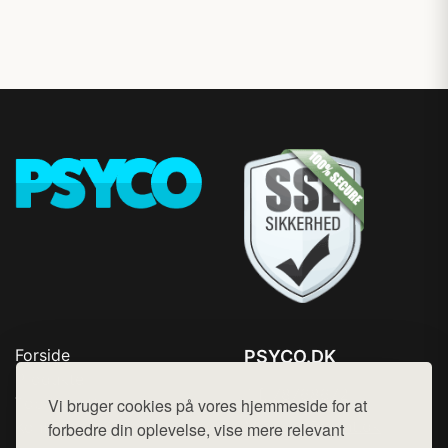
Forside
PSYCO.DK
Produkter
Tlf. 78768672
Top Rabatter
Vi bruger cookies på vores hjemmeside for at
Mail:
hej@want.dk
Kontakt
forbedre din oplevelse, vise mere relevant