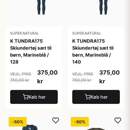
SUPER.NATURAL
SUPER.NATURAL
K TUNDRA175
K TUNDRA175
Skiundertøj sæt til
Skiundertøj sæt til
børn, Marineblå /
børn, Marineblå /
128
140
375,00
375,00
VEJL. PRIS
VEJL. PRIS
750,00 kr
750,00 kr
kr
kr
Køb her
Køb her
-50%
-50%