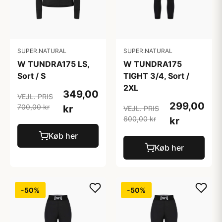
SUPER.NATURAL
SUPER.NATURAL
W TUNDRA175 LS,
W TUNDRA175
Sort / S
TIGHT 3/4, Sort /
2XL
349,00
VEJL. PRIS
299,00
700,00 kr
kr
VEJL. PRIS
600,00 kr
kr
Køb her
Køb her
-50%
-50%