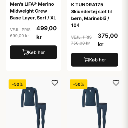
Men's LIFA® Merino
K TUNDRA175
Midweight Crew
Skiundertøj sæt til
Base Layer, Sort / XL
børn, Marineblå /
104
499,00
VEJL. PRIS
375,00
699,00 kr
kr
VEJL. PRIS
750,00 kr
kr
Køb her
Køb her
-50%
-50%