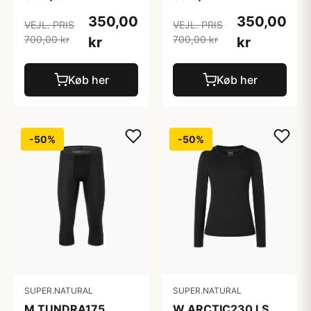
350,00
350,00
VEJL. PRIS
VEJL. PRIS
700,00 kr
700,00 kr
kr
kr
Køb her
Køb her
-50%
-50%
SUPER.NATURAL
SUPER.NATURAL
M TUNDRA175
W ARCTIC230 LS,