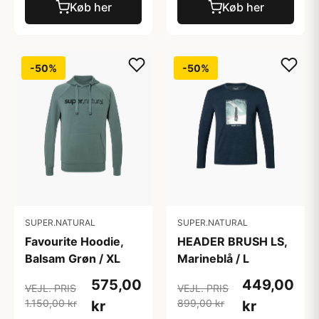
Køb her
Køb her
-50%
-50%
SUPER.NATURAL
SUPER.NATURAL
Favourite Hoodie,
HEADER BRUSH LS,
Balsam Grøn / XL
Marineblå / L
575,00
449,00
VEJL. PRIS
VEJL. PRIS
1.150,00 kr
899,00 kr
kr
kr