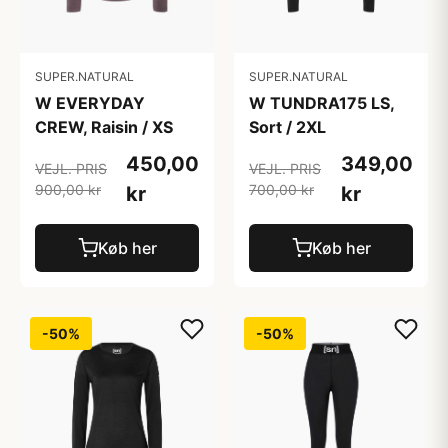
SUPER.NATURAL
SUPER.NATURAL
W EVERYDAY
W TUNDRA175 LS,
CREW, Raisin / XS
Sort / 2XL
450,00
349,00
VEJL. PRIS
VEJL. PRIS
900,00 kr
700,00 kr
kr
kr
Køb her
Køb her
-50%
-50%