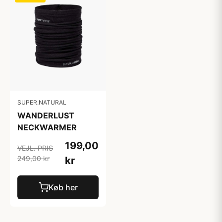
SUPER.NATURAL
WANDERLUST
NECKWARMER
199,00
VEJL. PRIS
249,00 kr
kr
Køb her