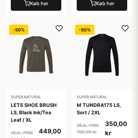
Køb her
Køb her
-50%
-50%
SUPER.NATURAL
SUPER.NATURAL
LETS SHOE BRUSH
M TUNDRA175 LS,
LS, Black Ink/Tea
Sort / 2XL
Leaf / XL
350,00
VEJL. PRIS
449,00
700,00 kr
kr
VEJL. PRIS