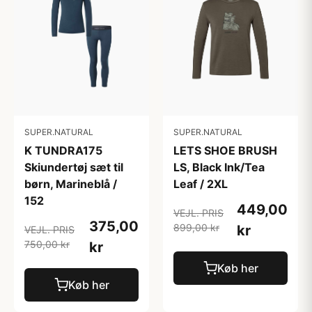
SUPER.NATURAL
SUPER.NATURAL
K TUNDRA175
LETS SHOE BRUSH
Skiundertøj sæt til
LS, Black Ink/Tea
børn, Marineblå /
Leaf / 2XL
152
449,00
VEJL. PRIS
375,00
899,00 kr
kr
VEJL. PRIS
750,00 kr
kr
Køb her
Køb her