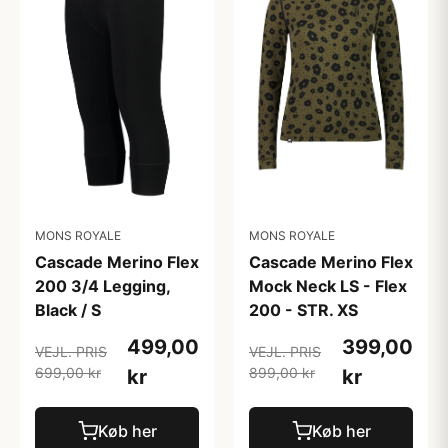
MONS ROYALE
MONS ROYALE
Cascade Merino Flex
Cascade Merino Flex
200 3/4 Legging,
Mock Neck LS - Flex
Black / S
200 - STR. XS
499,00
399,00
VEJL. PRIS
VEJL. PRIS
699,00 kr
899,00 kr
kr
kr
Køb her
Køb her