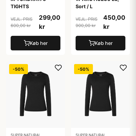
TIGHTS
Sort / L
299,00
450,00
VEJL. PRIS
VEJL. PRIS
600,00 kr
900,00 kr
kr
kr
Køb her
Køb her
-50%
-50%
SUPER.NATURAL
SUPER.NATURAL