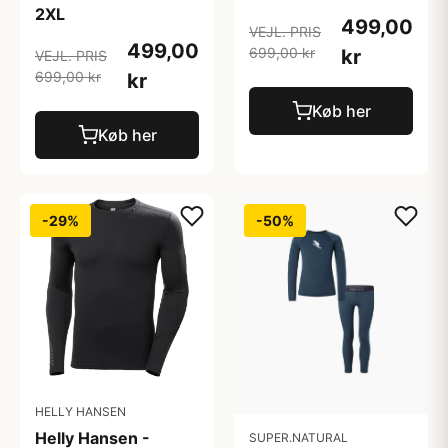
2XL
499,00
VEJL. PRIS
499,00
699,00 kr
kr
VEJL. PRIS
699,00 kr
kr
Køb her
Køb her
-29%
-50%
HELLY HANSEN
Helly Hansen -
SUPER.NATURAL