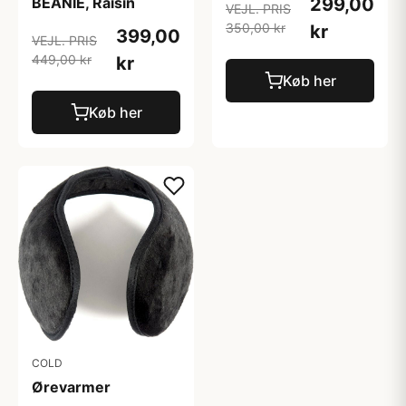
BEANIE, Raisin
299,00
VEJL. PRIS
350,00 kr
kr
399,00
VEJL. PRIS
449,00 kr
kr
Køb her
Køb her
COLD
Ørevarmer