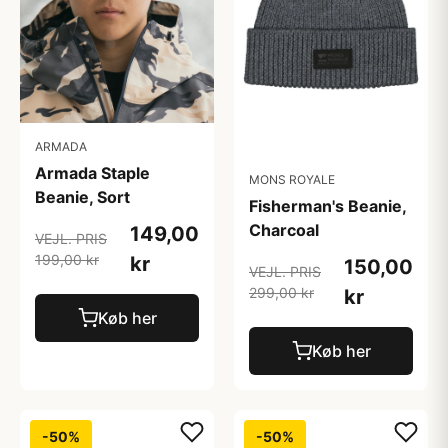
ARMADA
Armada Staple
MONS ROYALE
Beanie, Sort
Fisherman's Beanie,
Charcoal
149,00
VEJL. PRIS
199,00 kr
kr
150,00
VEJL. PRIS
299,00 kr
kr
Køb her
Køb her
-50%
-50%