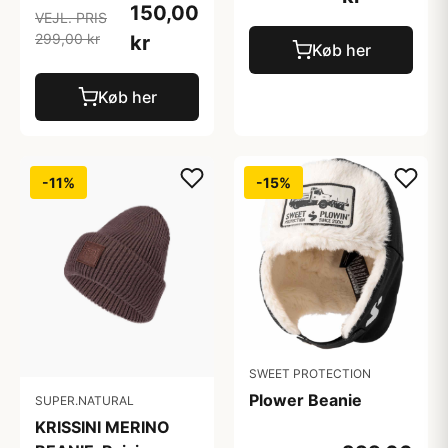
150,00
VEJL. PRIS
299,00 kr
kr
Køb her
Køb her
-11%
-15%
SWEET PROTECTION
Plower Beanie
SUPER.NATURAL
KRISSINI MERINO