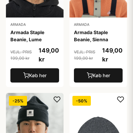
ARMADA
ARMADA
Armada Staple
Armada Staple
Beanie, Lume
Beanie, Sienna
149,00
149,00
VEJL. PRIS
VEJL. PRIS
199,00 kr
199,00 kr
kr
kr
Køb her
Køb her
-25%
-50%