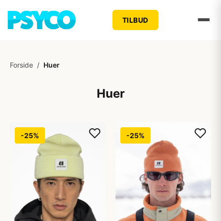
TILBUD
Forside
/
Huer
Huer
-25%
-25%