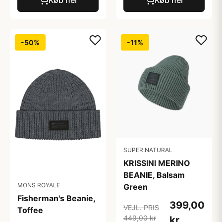
-50%
-11%
SUPER.NATURAL
KRISSINI MERINO
BEANIE, Balsam
MONS ROYALE
Green
Fisherman's Beanie,
399,00
VEJL. PRIS
Toffee
449,00 kr
kr